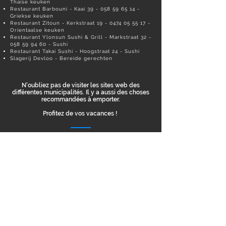
Thaise keuken
Restaurant Barbouni - Kaai
39 - 058 59 65 14
-
Griekse keuken
Restaurant Zitoun - Kerkstraat
19 - 0474 05 55 17
-
Orientaalse keuken
Restaurant Ylonsun Sushi & Grill - Markstraat
32 -
058 59 94 60
- Sushi
Restaurant Takai Sushi - Hoogstraat 24 - Sushi
Slagerij Devloo - Bereide gerechten
N'oubliez pas de visiter les sites web des
différentes municipalités. Il y a aussi des choses
recommandées à emporter.
Profitez de vos vacances !
Nous contacter
Email:
info@marinapark.be
Numéro de téléphone:
+32 (0)58 23 61 04
Suivez-nous