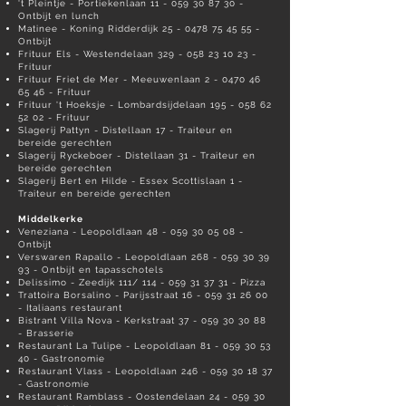
't Pleintje - Portiekenlaan
11 - 059 30 87 30
-
Ontbijt en lunch
Matinee - Koning Ridderdijk
25 - 0478 75 45 55
-
Ontbijt
Frituur Els - Westendelaan
329 - 058 23 10 23
-
Frituur
Frituur Friet de Mer - Meeuwenlaan
2 - 0470 46
65 46
- Frituur
Frituur 't Hoeksje - Lombardsijdelaan
195 - 058 62
52 02
- Frituur
Slagerij Pattyn - Distellaan 17 - Traiteur en
bereide gerechten
Slagerij Ryckeboer - Distellaan 31 - Traiteur en
bereide gerechten
Slagerij Bert en Hilde - Essex Scottislaan 1 -
Traiteur en bereide gerechten
Middelkerke
Veneziana - Leopoldlaan
48 - 059 30 05 08
-
Ontbijt
Verswaren Rapallo - Leopoldlaan
268 - 059 30 39
93
- Ontbijt en tapasschotels
Delissimo - Zeedijk 111/
114 - 059 31 37 31
- Pizza
Trattoira Borsalino - Parijsstraat
16 - 059 31 26 00
- Italiaans restaurant
Bistrant Villa Nova - Kerkstraat
37 - 059 30 30 88
- Brasserie
Restaurant La Tulipe - Leopoldlaan
81 - 059 30 53
40
- Gastronomie
Restaurant Vlass - Leopoldlaan
246 - 059 30 18 37
- Gastronomie
Restaurant Ramblass - Oostendelaan
24 - 059 30