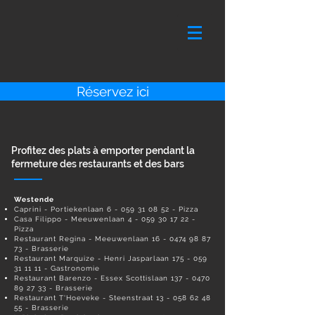
Réservez ici
Profitez des plats à emporter pendant la
fermeture des restaurants et des bars
Westende
Caprini - Portiekenlaan
6 - 059 31 08 52
- Pizza
Casa Filippo - Meeuwenlaan
4 - 059 30 17 22
-
Pizza
Restaurant Regina - Meeuwenlaan
16 - 0474 98 87
73
- Brasserie
Restaurant Marquize - Henri Jasparlaan
175 - 059
31 11 11
- Gastronomie
Restaurant Barenzo - Essex Scottislaan
137 - 0470
89 27 33
- Brasserie
Restaurant T'Hoeveke - Steenstraat
13 - 058 62 48
55
- Brasserie