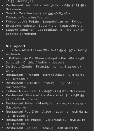
42 94
- Ribbetjes
Restaurant Deauvile - Zeedijk
244 - 059 31 25 55
-
Brasserie
Goust - Zwarteweg
23 - 0495 46 83 48
-
Takeaway/catering/traiteur
Frituur Jack's Potato - Leopoldlaan 70 - Frituur
Brasserie Iceberg - Zeedijk 132 - tapasschotels
Slagerij Vanacker - Leopoldlaan 78 - Traiteur en
bereide gerechten
Nieuwpoort
Juliette - Albert I laan
78 - 0472 59 91 97
- Ontbijt
en lunch
't Koffiehuisje De Blauwe Vogel - Kaai 18A -
058
62 33 38
- Ontbijt / koffie / dessert
De Zoete Zonde - Franslaan
97 - 058 24 09 07
-
Ontbijt
Restaurant 't Ponton - Havenstraat
1 - 058 62 68
72
- Brasserie
Restaurant Au Bistro - Kaai 23 -
058 24 14 84
-
Gastronomie
Eethuis Milo - Kaai
11 - 0497 41 65 02
- Brasserie
Restaurant Wasserette - Marktstraat
38 - 058 59
77 11
- Gastronomie
Restaurant Julien - Marktplein
1 - 0477 07 24 45
-
Gastronomie
Restaurant Feu D'or - Albert I Laan
92 - 058 62 32
32
- Brasserie
Restaurant Ter Polder - Victorlaan
17 - 058 24 13
24
- Brasserie
Restaurant Bua Thai - Kaai
43 - 058 59 63 35
-